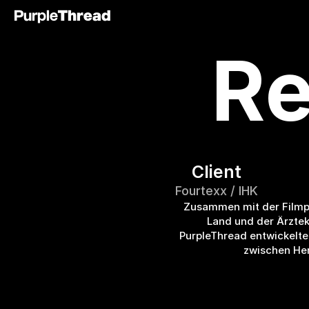
Thread
Purple
Re
Client
Fourtexx / IHK
Zusammen mit der Filmpr
Land und der Ärzt
PurpleThread entwickelte
zwischen Her